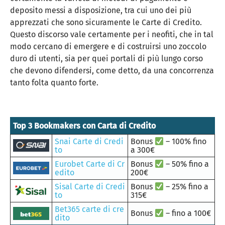
deposito messi a disposizione, tra cui uno dei più
apprezzati che sono sicuramente le Carte di Credito.
Questo discorso vale certamente per i neofiti, che in tal
modo cercano di emergere e di costruirsi uno zoccolo
duro di utenti, sia per quei portali di più lungo corso
che devono difendersi, come detto, da una concorrenza
tanto folta quanto forte.
Top 3 Bookmakers con Carta di Credito
Snai Carte di Credi
Bonus
– 100% fino
to
a 300€
Eurobet Carte di Cr
Bonus
– 50% fino a
edito
200€
Sisal Carte di Credi
Bonus
– 25% fino a
to
315€
Bet365 carte di cre
Bonus
– fino a 100€
dito