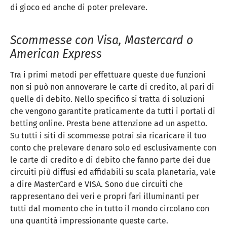
di gioco ed anche di poter prelevare.
Scommesse con Visa, Mastercard o
American Express
Tra i primi metodi per effettuare queste due funzioni
non si può non annoverare le carte di credito, al pari di
quelle di debito. Nello specifico si tratta di soluzioni
che vengono garantite praticamente da tutti i portali di
betting online. Presta bene attenzione ad un aspetto.
Su tutti i siti di scommesse potrai sia ricaricare il tuo
conto che prelevare denaro solo ed esclusivamente con
le carte di credito e di debito che fanno parte dei due
circuiti più diffusi ed affidabili su scala planetaria, vale
a dire MasterCard e VISA. Sono due circuiti che
rappresentano dei veri e propri fari illuminanti per
tutti dal momento che in tutto il mondo circolano con
una quantità impressionante queste carte.