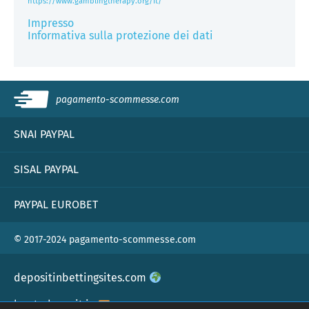
https://www.gamblingtherapy.org/it/
Impresso
Informativa sulla protezione dei dati
pagamento-scommesse.com
SNAI PAYPAL
SISAL PAYPAL
PAYPAL EUROBET
© 2017-2024 pagamento-scommesse.com
depositinbettingsites.com
howtodeposit.in