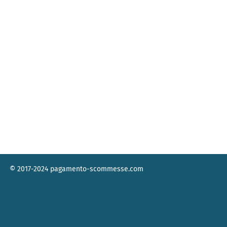
© 2017-2024 pagamento-scommesse.com