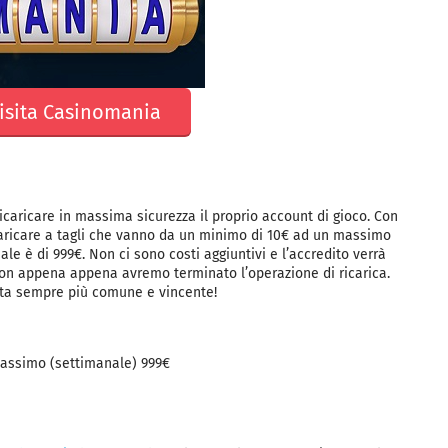
isita Casinomania
icaricare in massima sicurezza il proprio account di gioco. Con
aricare a tagli che vanno da un minimo di 10€ ad un massimo
le è di 999€. Non ci sono costi aggiuntivi e l’accredito verrà
non appena appena avremo terminato l’operazione di ricarica.
ta sempre più comune e vincente!
Massimo (settimanale) 999€