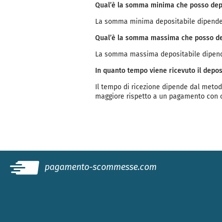
Qual’è la somma minima che posso dep
La somma minima depositabile dipende 
Qual’è la somma massima che posso de
La somma massima depositabile dipende
In quanto tempo viene ricevuto il depos
Il tempo di ricezione dipende dal metod
maggiore rispetto a un pagamento con ca
pagamento-scommesse.com