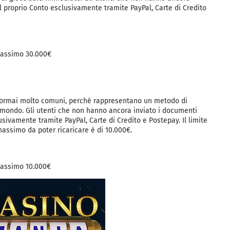
l proprio Conto esclusivamente tramite PayPal, Carte di Credito
 Massimo 30.000€
 ormai molto comuni, perché rappresentano un metodo di
 mondo. Gli utenti che non hanno ancora inviato i documenti
usivamente tramite PayPal, Carte di Credito e Postepay. Il limite
massimo da poter ricaricare è di 10.000€.
 Massimo 10.000€