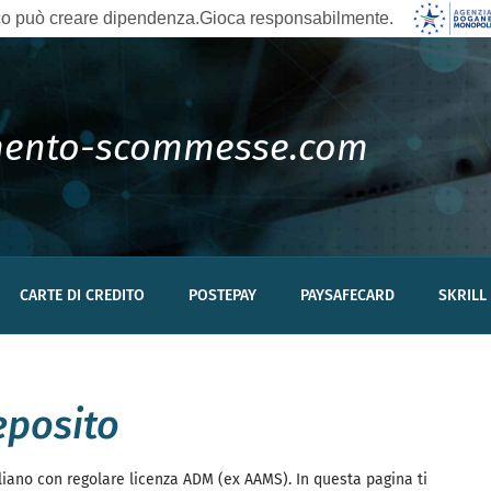
oco può creare dipendenza.
Gioca responsabilmente.
ento-scommesse.com
CARTE DI CREDITO
POSTEPAY
PAYSAFECARD
SKRILL
posito
ano con regolare licenza ADM (ex AAMS). In questa pagina ti