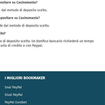
ositare su Casinomania?
dal metodo di deposito scelto.
positare su Casinomania?
 dal metodo di deposito scelto.
ito?
o di deposito scelto. Un bonifico bancario richiederà un tempo
rta di credito o con Paypal.
I MIGLIORI BOOKMAKER
Snai PayPal
Sisal PayPal
PayPal Eurobet