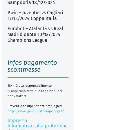
Sampdoria 18/12/2024
Bwin – Juventus vs Cagliari
17/12/2024 Coppa Italia
Eurobet – Atalanta vs Real
Madrid quote 10/12/2024
Champions League
Infos pagamento
scommesse
18+ | Gioca responsabilmente.
Si applicano termini e condizioni dei
bookmakers.
Prevenzione dipendenza patologica:
https://www.gamblingtherapy.org/it/
Impresso
Informativa sulla protezione