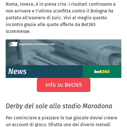
Roma, invece, è in piena crisi. I risultati continuano a
non arrivare e l’ultima sconfitta contro il Bologna ha
portato all’esonero di Juric. Vivi al meglio questo
incontro grazie alle quote offerte da Bet365
scommesse.
Info su Bet365
Derby del sole allo stadio Maradona
Per cominciare a piazzare le tue giocate dovrai creare
un account di gioco. Sfrutta uno dei diversi metodi