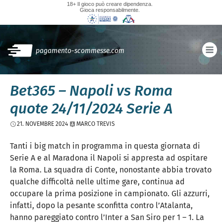
18+ Il gioco può creare dipendenza.
Gioca responsabilmente.
pagamento-scommesse.com
Bet365 – Napoli vs Roma
quote 24/11/2024 Serie A
21. NOVEMBRE 2024
MARCO TREVIS
Tanti i big match in programma in questa giornata di
Serie A e al Maradona il Napoli si appresta ad ospitare
la Roma. La squadra di Conte, nonostante abbia trovato
qualche difficoltà nelle ultime gare, continua ad
occupare la prima posizione in campionato. Gli azzurri,
infatti, dopo la pesante sconfitta contro l’Atalanta,
hanno pareggiato contro l’Inter a San Siro per 1 – 1. La