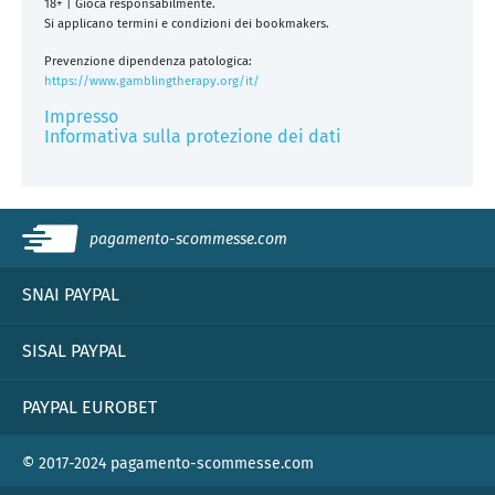
18+ | Gioca responsabilmente.
Si applicano termini e condizioni dei bookmakers.
Prevenzione dipendenza patologica:
https://www.gamblingtherapy.org/it/
Impresso
Informativa sulla protezione dei dati
pagamento-scommesse.com
SNAI PAYPAL
SISAL PAYPAL
PAYPAL EUROBET
© 2017-2024 pagamento-scommesse.com