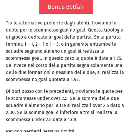
Bonus Betfair
Tra le alternative preferite dagli utenti, troviamo le
quote per le scommesse goal no goal. Questa tipologia
di gioco è dedicata ai goal della partita. Se la partita
termina 1 – 1, 2 – 1 o 1 – 3, o in generale entrambe le
squadre segnano almeno un goal si realizza la
scommessa goal. In questo caso la quota è data a 1.75.
Se invece nel corso della partita segna solamente una
delle due formazioni o nessuna delle due, si realizza la
scommessa no goal quotata a 1.95.
Di pari passo con le precedenti, troviamo le quote per
le scommesse under over 2.5. Se la somma delle due
squadre è almeno pari a tre si realizza l’over 2.5 dato a
2.00. Se la somma goal è inferiore a tre si realizza la
scommessa under 2.5 data a 1.68.
Per non perderti nessuna novità