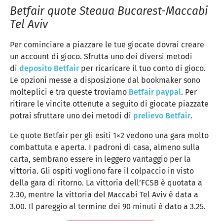
Betfair quote Steaua Bucarest-Maccabi
Tel Aviv
Per cominciare a piazzare le tue giocate dovrai creare
un account di gioco. Sfrutta uno dei diversi metodi
di
deposito Betfair
per ricaricare il tuo conto di gioco.
Le opzioni messe a disposizione dal bookmaker sono
molteplici e tra queste troviamo
Betfair paypal
. Per
ritirare le vincite ottenute a seguito di giocate piazzate
potrai sfruttare uno dei metodi di
prelievo Betfair
.
Le quote Betfair per gli esiti 1×2 vedono una gara molto
combattuta e aperta. I padroni di casa, almeno sulla
carta, sembrano essere in leggero vantaggio per la
vittoria. Gli ospiti vogliono fare il colpaccio in visto
della gara di ritorno. La vittoria dell’FCSB è quotata a
2.30, mentre la vittoria del Maccabi Tel Aviv è data a
3.00. Il pareggio al termine dei 90 minuti è dato a 3.25.