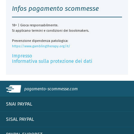
Infos pagamento scommesse
18+ | Gioca responsabilmente.
Si applicano termini e condizioni dei bookmakers.
Prevenzione dipendenza patologica:
https://www.gamblingtherapy.org/it/
Impresso
Informativa sulla protezione dei dati
pagamento-scommesse.com
SNAI PAYPAL
SISAL PAYPAL