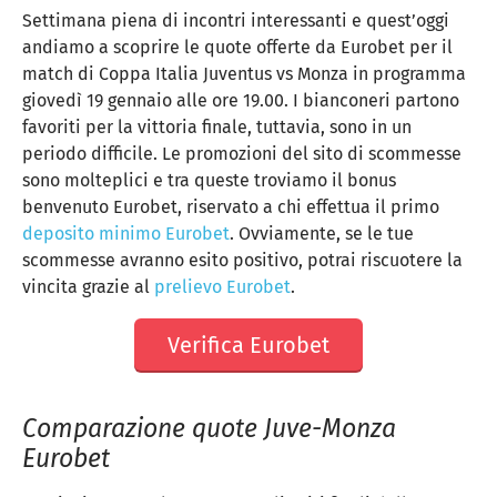
Settimana piena di incontri interessanti e quest’oggi
andiamo a scoprire le quote offerte da Eurobet per il
match di Coppa Italia Juventus vs Monza in programma
giovedì 19 gennaio alle ore 19.00. I bianconeri partono
favoriti per la vittoria finale, tuttavia, sono in un
periodo difficile. Le promozioni del sito di scommesse
sono molteplici e tra queste troviamo il bonus
benvenuto Eurobet, riservato a chi effettua il primo
deposito minimo Eurobet
. Ovviamente, se le tue
scommesse avranno esito positivo, potrai riscuotere la
vincita grazie al
prelievo Eurobet
.
Verifica Eurobet
Comparazione quote Juve-Monza
Eurobet