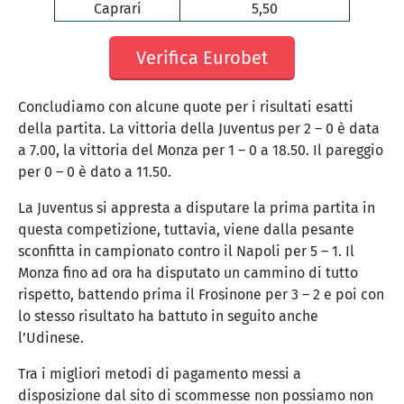
Caprari
5,50
Verifica Eurobet
Concludiamo con alcune quote per i risultati esatti
della partita. La vittoria della Juventus per 2 – 0 è data
a 7.00, la vittoria del Monza per 1 – 0 a 18.50. Il pareggio
per 0 – 0 è dato a 11.50.
La Juventus si appresta a disputare la prima partita in
questa competizione, tuttavia, viene dalla pesante
sconfitta in campionato contro il Napoli per 5 – 1. Il
Monza fino ad ora ha disputato un cammino di tutto
rispetto, battendo prima il Frosinone per 3 – 2 e poi con
lo stesso risultato ha battuto in seguito anche
l’Udinese.
Tra i migliori metodi di pagamento messi a
disposizione dal sito di scommesse non possiamo non