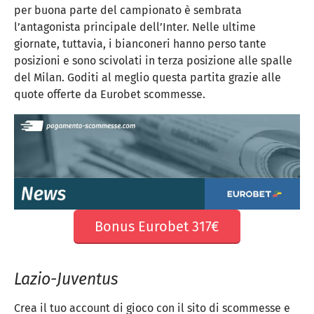
per buona parte del campionato è sembrata
l’antagonista principale dell’Inter. Nelle ultime
giornate, tuttavia, i bianconeri hanno perso tante
posizioni e sono scivolati in terza posizione alle spalle
del Milan. Goditi al meglio questa partita grazie alle
quote offerte da Eurobet scommesse.
Bonus Eurobet 317€
Lazio-Juventus
Crea il tuo account di gioco con il sito di scommesse e