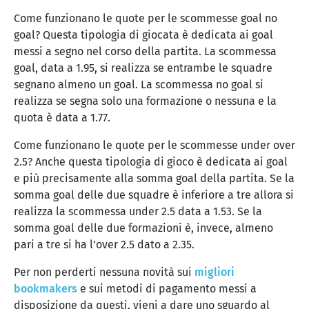
Come funzionano le quote per le scommesse goal no
goal? Questa tipologia di giocata è dedicata ai goal
messi a segno nel corso della partita. La scommessa
goal, data a 1.95, si realizza se entrambe le squadre
segnano almeno un goal. La scommessa no goal si
realizza se segna solo una formazione o nessuna e la
quota è data a 1.77.
Come funzionano le quote per le scommesse under over
2.5? Anche questa tipologia di gioco è dedicata ai goal
e più precisamente alla somma goal della partita. Se la
somma goal delle due squadre è inferiore a tre allora si
realizza la scommessa under 2.5 data a 1.53. Se la
somma goal delle due formazioni è, invece, almeno
pari a tre si ha l’over 2.5 dato a 2.35.
Per non perderti nessuna novità sui
migliori
bookmakers
e sui metodi di pagamento messi a
disposizione da questi, vieni a dare uno sguardo al