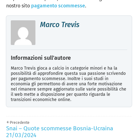
nostro sito
pagamento scommesse
.
Marco Trevis
Informazioni sull'autore
Marco Trevis gioca a calcio in categorie minori e ha la
possibilità di approfondire questa sua passione scrivendo
per pagamento scommesse. Inoltre i suoi studi in
economia gli permettono di avere una forte motivazione
nel rimanere sempre aggiornato sulle varie possibilità che
il web mette a disposizione per quanto riguarda le
transizioni economiche online.
Precedente
Snai – Quote scommesse Bosnia-Ucraina
21/03/2024