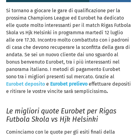
Si tornano a giocare le gare di qualificazione per la
prossima Champions League ed Eurobet ha dedicato
elle quote molto interessanti per il match Rigas Futbola
Skola vs Hjk Helsinki in programma martedì 12 luglio
alle ore 17.30. Incontro molto combattuto con i padroni
di casa che devono recuperare la sconfitta della gara di
andata. Se sei un nuovo cliente dai uno sguardo al
bonus benvenuto Eurobet, tra i più interessanti nel
panorama italiano. I metodi di pagamento Eurobet
sono tra i migliori presenti sul mercato. Grazie al
Eurobet deposito
e
Eurobet prelievo
effettuare depositi
e ritirare le vostre vincite sarà semplicissimo
.
Le migliori quote Eurobet per Rigas
Futbola Skola vs Hjk Helsinki
Cominciamo con le quote per gli esiti finali della