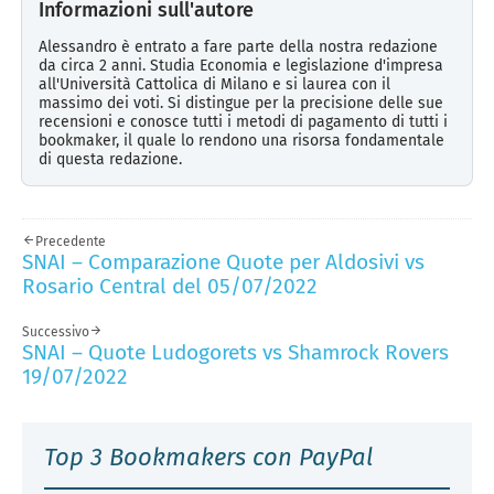
Informazioni sull'autore
Alessandro è entrato a fare parte della nostra redazione
da circa 2 anni. Studia Economia e legislazione d'impresa
all'Università Cattolica di Milano e si laurea con il
massimo dei voti. Si distingue per la precisione delle sue
recensioni e conosce tutti i metodi di pagamento di tutti i
bookmaker, il quale lo rendono una risorsa fondamentale
di questa redazione.
Precedente
SNAI – Comparazione Quote per Aldosivi vs
Rosario Central del 05/07/2022
Successivo
SNAI – Quote Ludogorets vs Shamrock Rovers
19/07/2022
Top 3 Bookmakers con PayPal