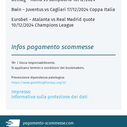
Bwin – Juventus vs Cagliari 17/12/2024 Coppa Italia
Eurobet – Atalanta vs Real Madrid quote
10/12/2024 Champions League
Infos pagamento scommesse
18+ | Gioca responsabilmente.
Si applicano termini e condizioni dei bookmakers.
Prevenzione dipendenza patologica:
https://www.gamblingtherapy.org/it/
Impresso
Informativa sulla protezione dei dati
pagamento-scommesse.com