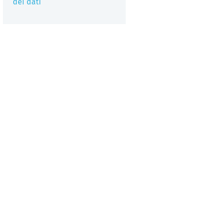
dei dati