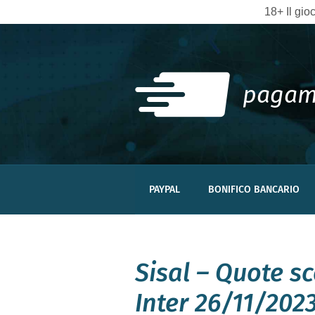
18+ Il gi
pagam
PAYPAL
BONIFICO BANCARIO
Sisal – Quote 
Inter 26/11/202