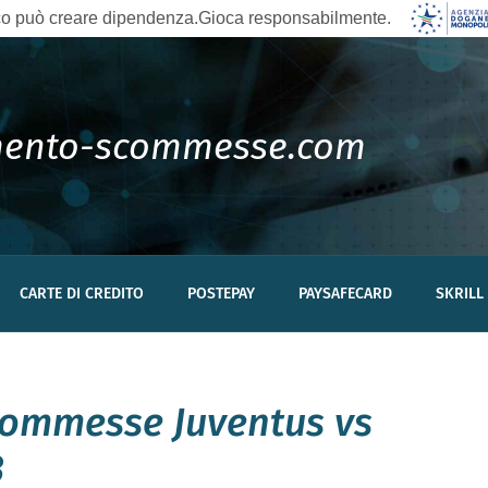
oco può creare dipendenza.
Gioca responsabilmente.
ento-scommesse.com
CARTE DI CREDITO
POSTEPAY
PAYSAFECARD
SKRILL
scommesse Juventus vs
3