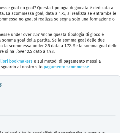
sse goal no goal? Questa tipologia di giocata è dedicata ai
ta. La scommessa goal, data a 1.75, si realizza se entrambe le
ommessa no goal si realizza se segna solo una formazione o
sse under over 2.5? Anche questa tipologia di gioco è
a somma goal della partita. Se la somma goal delle due
izza la scommessa under 2.5 data a 1.72. Se la somma goal delle
 si ha l’over 2.5 dato a 1.98.
liori bookmakers
e sui metodi di pagamento messi a
 sguardo al nostro sito
pagamento scommesse
.
s