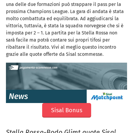
una delle due formazioni può strappare il pass per la
prossima Champions League. La gara di andata è stata
molto combattuta ed equilibrata. Ad aggiudicarsi la
vittoria, tuttavia, è stata la squadra norvegese che si è
imposta per 2 – 1. La partita per la Stella Rossa non
sarà facile ma potrà contare sui propri tifosi per
ribaltare il risultato. Vivi al meglio questo incontro
grazie alle quote offerte da Sisal scommesse.
Sisal Bonus
Stella Rossa-Bodo Glimt quote Sisal