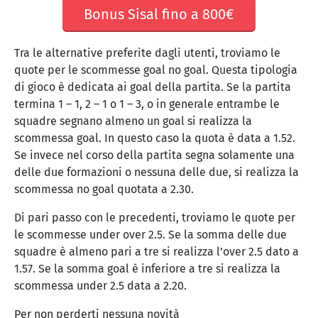
Bonus Sisal fino a 800€
Tra le alternative preferite dagli utenti, troviamo le
quote per le scommesse goal no goal. Questa tipologia
di gioco è dedicata ai goal della partita. Se la partita
termina 1 – 1, 2 – 1 o 1 – 3, o in generale entrambe le
squadre segnano almeno un goal si realizza la
scommessa goal. In questo caso la quota è data a 1.52.
Se invece nel corso della partita segna solamente una
delle due formazioni o nessuna delle due, si realizza la
scommessa no goal quotata a 2.30.
Di pari passo con le precedenti, troviamo le quote per
le scommesse under over 2.5. Se la somma delle due
squadre è almeno pari a tre si realizza l’over 2.5 dato a
1.57. Se la somma goal è inferiore a tre si realizza la
scommessa under 2.5 data a 2.20.
Per non perderti nessuna novità