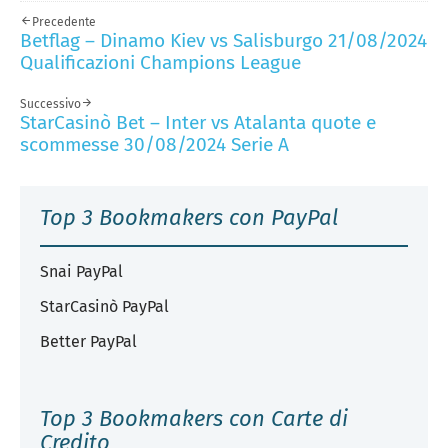
Precedente
Betflag – Dinamo Kiev vs Salisburgo 21/08/2024
Qualificazioni Champions League
Successivo
StarCasinò Bet – Inter vs Atalanta quote e
scommesse 30/08/2024 Serie A
Top 3 Bookmakers con PayPal
Snai PayPal
StarCasinò PayPal
Better PayPal
Top 3 Bookmakers con Carte di
Credito