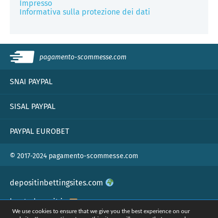
Impresso
Informativa sulla protezione dei dati
pagamento-scommesse.com
SNAI PAYPAL
SISAL PAYPAL
PAYPAL EUROBET
© 2017-2024 pagamento-scommesse.com
depositinbettingsites.com
howtodeposit.in
We use cookies to ensure that we give you the best experience on our