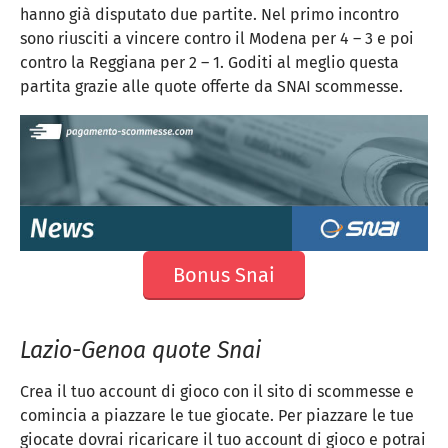
hanno già disputato due partite. Nel primo incontro
sono riusciti a vincere contro il Modena per 4 – 3 e poi
contro la Reggiana per 2 – 1. Goditi al meglio questa
partita grazie alle quote offerte da SNAI scommesse.
Bonus Snai
Lazio-Genoa quote Snai
Crea il tuo account di gioco con il sito di scommesse e
comincia a piazzare le tue giocate. Per piazzare le tue
giocate dovrai ricaricare il tuo account di gioco e potrai