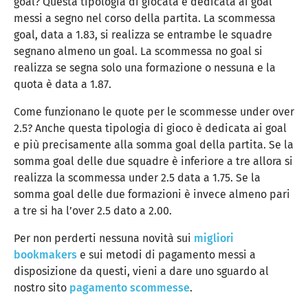
goal? Questa tipologia di giocata è dedicata ai goal
messi a segno nel corso della partita. La scommessa
goal, data a 1.83, si realizza se entrambe le squadre
segnano almeno un goal. La scommessa no goal si
realizza se segna solo una formazione o nessuna e la
quota è data a 1.87.
Come funzionano le quote per le scommesse under over
2.5? Anche questa tipologia di gioco è dedicata ai goal
e più precisamente alla somma goal della partita. Se la
somma goal delle due squadre è inferiore a tre allora si
realizza la scommessa under 2.5 data a 1.75. Se la
somma goal delle due formazioni è invece almeno pari
a tre si ha l’over 2.5 dato a 2.00.
Per non perderti nessuna novità sui
migliori
bookmakers
e sui metodi di pagamento messi a
disposizione da questi, vieni a dare uno sguardo al
nostro sito
pagamento scommesse
.