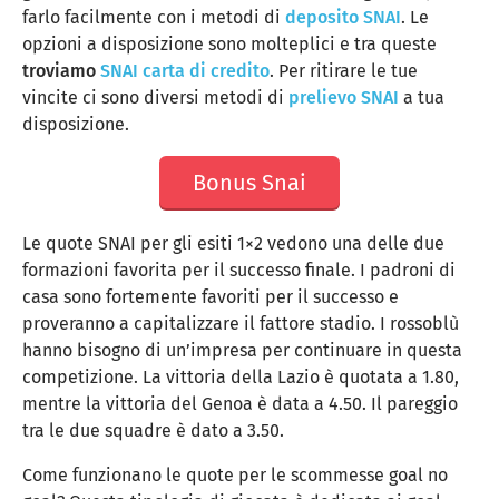
farlo facilmente con i metodi di
deposito SNAI
. Le
opzioni a disposizione sono molteplici e tra queste
troviamo
SNAI carta di credito
. Per ritirare le tue
vincite ci sono diversi metodi di
prelievo SNAI
a tua
disposizione.
Bonus Snai
Le quote SNAI per gli esiti 1×2 vedono una delle due
formazioni favorita per il successo finale. I padroni di
casa sono fortemente favoriti per il successo e
proveranno a capitalizzare il fattore stadio. I rossoblù
hanno bisogno di un’impresa per continuare in questa
competizione. La vittoria della Lazio è quotata a 1.80,
mentre la vittoria del Genoa è data a 4.50. Il pareggio
tra le due squadre è dato a 3.50.
Come funzionano le quote per le scommesse goal no