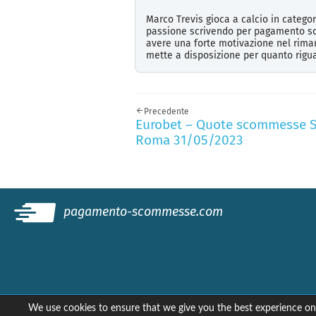
Marco Trevis gioca a calcio in categor
passione scrivendo per pagamento sco
avere una forte motivazione nel riman
mette a disposizione per quanto rigua
Precedente
Eurobet – Quote scommesse Si
Roma 31/05/2023
pagamento-scommesse.com
We use cookies to ensure that we give you the best experience on o