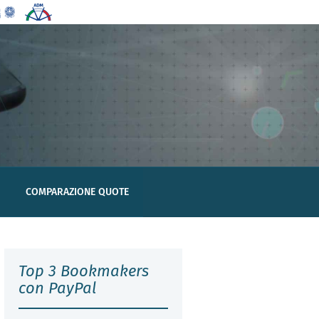
COMPARAZIONE QUOTE
Top 3 Bookmakers
con PayPal