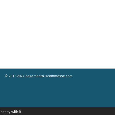
© 2017-2024 pagamento-scommesse.com
happy with it.