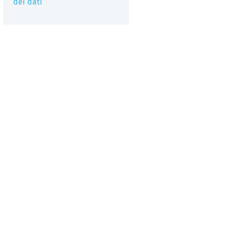
dei dati