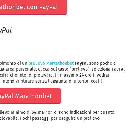
athonbet con PayPal
yPal
mpimento di un
prelievo Martathonbet
PayPal
sono poche e
tua area personale, clicca sul tasto “prelievo”, seleziona PayPal
fra che intendi prelevare. In massimo 24 ore ti vedrai
intendivi ritirare senza l’aggiunta di ulteriori costi!
ayPal Marathonbet
lievo minimo di 5€ ma non ci sono indicazioni per quanto
elevabile. Pochi passaggi per eseguire un prelievo