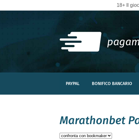
18+ Il gi
pagam
PAYPAL
BONIFICO BANCARIO
Marathonbet P