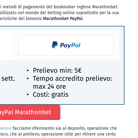
di metodi di pagamento del bookmaker inglese Marathonbet.
tilizzato nel mondo del betting online soprattutto per la sua
teristiche del binomio
Marathonbet PayPal
.
ayPal Marathonbet
messe
facciamo riferimento sia al deposito, operazione che
ioco, che al prelievo, operazione utile per ritirare una certa