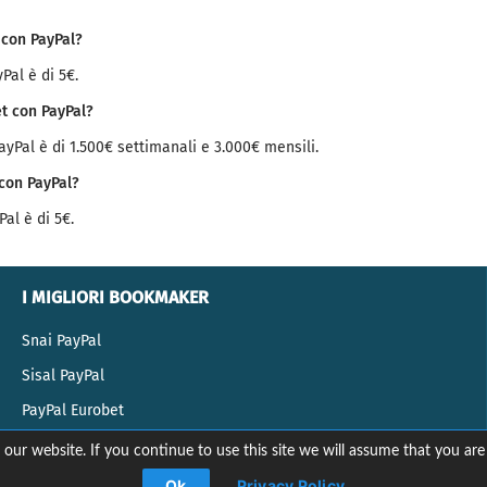
 con PayPal?
al è di 5€.
t con PayPal?
Pal è di 1.500€ settimanali e 3.000€ mensili.
con PayPal?
al è di 5€.
I MIGLIORI BOOKMAKER
Snai PayPal
Sisal PayPal
PayPal Eurobet
ur website. If you continue to use this site we will assume that you are 
m
howtodeposit.in
pagamento-scommesse.com
pa
Ok
Privacy Policy