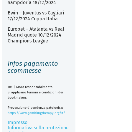
Sampdoria 18/12/2024
Bwin – Juventus vs Cagliari
17/12/2024 Coppa Italia
Eurobet – Atalanta vs Real
Madrid quote 10/12/2024
Champions League
Infos pagamento
scommesse
18+ | Gioca responsabilmente.
Si applicano termini e condizioni dei
bookmakers.
Prevenzione dipendenza patologica:
https://www.gamblingtherapy.org/it/
Impresso
Informativa sulla protezione