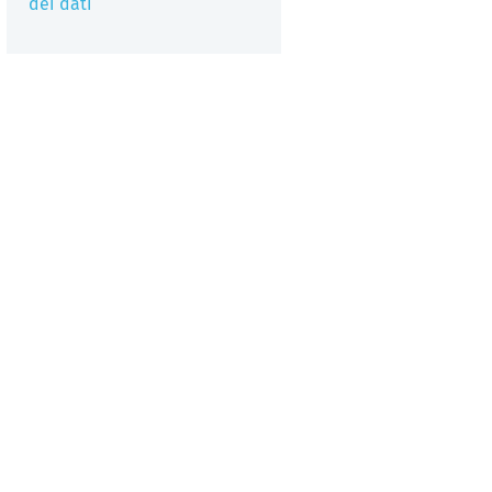
dei dati