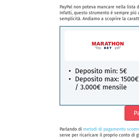
PayPal non poteva mancare nella lista 
Infatti, questo strumento è sempre più u
semplicità. Andiamo a scoprire la carat
P
Parlando di
metodi di pagamento scom
serve per ricaricare il proprio conto di g