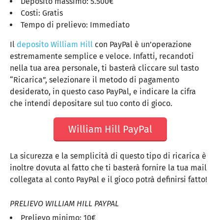
Deposito massimo: 5.500€
Costi: Gratis
Tempo di prelievo: Immediato
Il
deposito William Hill
con PayPal è un’operazione
estremamente semplice e veloce. Infatti, recandoti
nella tua area personale, ti basterà cliccare sul tasto
“Ricarica”, selezionare il metodo di pagamento
desiderato, in questo caso PayPal, e indicare la cifra
che intendi depositare sul tuo conto di gioco.
William Hill PayPal
La sicurezza e la semplicità di questo tipo di ricarica è
inoltre dovuta al fatto che ti basterà fornire la tua mail
collegata al conto PayPal e il gioco potrà definirsi fatto!
PRELIEVO WILLIAM HILL PAYPAL
Prelievo minimo: 10€