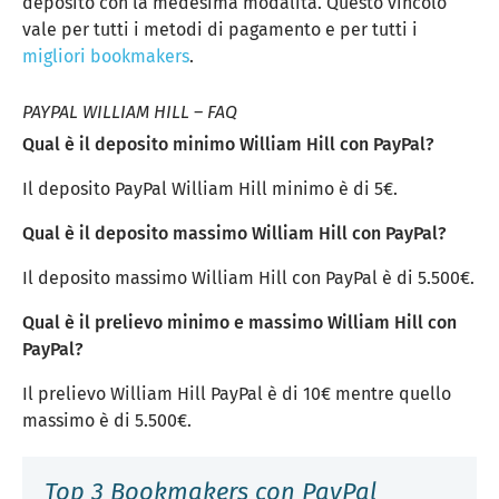
deposito con la medesima modalità. Questo vincolo
vale per tutti i metodi di pagamento e per tutti i
migliori bookmakers
.
PAYPAL WILLIAM HILL – FAQ
Qual è il deposito minimo William Hill con PayPal?
Il deposito PayPal William Hill minimo è di 5€.
Qual è il deposito massimo William Hill con PayPal?
Il deposito massimo William Hill con PayPal è di 5.500€.
Qual è il prelievo minimo e massimo William Hill con
PayPal?
Il prelievo William Hill PayPal è di 10€ mentre quello
massimo è di 5.500€.
Top 3 Bookmakers con PayPal