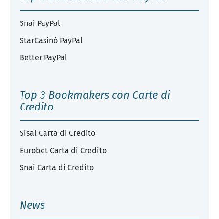
Snai PayPal
StarCasinò PayPal
Better PayPal
Top 3 Bookmakers con Carte di
Credito
Sisal Carta di Credito
Eurobet Carta di Credito
Snai Carta di Credito
News