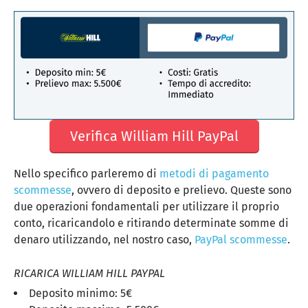
Verifica William Hill PayPal
Nello specifico parleremo di
metodi di pagamento
scommesse
, ovvero di deposito e prelievo. Queste sono
due operazioni fondamentali per utilizzare il proprio
conto, ricaricandolo e ritirando determinate somme di
denaro utilizzando, nel nostro caso,
PayPal scommesse
.
RICARICA WILLIAM HILL PAYPAL
Deposito minimo: 5€