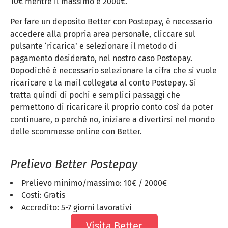
10€ mentre il massimo è 2000€.
Per fare un deposito Better con Postepay, è necessario
accedere alla propria area personale, cliccare sul
pulsante ‘ricarica’ e selezionare il metodo di
pagamento desiderato, nel nostro caso Postepay.
Dopodiché è necessario selezionare la cifra che si vuole
ricaricare e la mail collegata al conto Postepay. Si
tratta quindi di pochi e semplici passaggi che
permettono di ricaricare il proprio conto così da poter
continuare, o perché no, iniziare a divertirsi nel mondo
delle scommesse online con Better.
Prelievo Better Postepay
Prelievo minimo/massimo: 10€ / 2000€
Costi: Gratis
Accredito: 5-7 giorni lavorativi
Visita Better