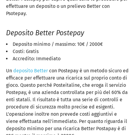
effettuare un deposito o un prelievo Better con
Psotepay.
Deposito Better Postepay
Deposito minimo / massimo: 10€ / 2000€
Costi: Gratis
Accredito: Immediato
Un
deposito Better
con Postepay è un metodo sicuro ed
efficace per effettuare una ricarica sul proprio conto di
gioco. Questo perché Posteitaline, che eroga il servizio
Postepay, è una azienda controllata per più del 60% da
enti statali. Il risultato è tutta una serie di controlli e
procedure di sicurezza molto precise ed esigenti.
L’operazione inoltre non prevede costi aggiuntivi e
viene effettuata nell’immediato. Per quanto riguarda il
deposito minimo per una ricarica Better Postapay è di