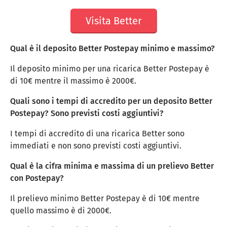
Visita Better
Qual è il deposito Better Postepay minimo e massimo?
Il deposito minimo per una ricarica Better Postepay è
di 10€ mentre il massimo è 2000€.
Quali sono i tempi di accredito per un deposito Better
Postepay? Sono previsti costi aggiuntivi?
I tempi di accredito di una ricarica Better sono
immediati e non sono previsti costi aggiuntivi.
Qual è la cifra minima e massima di un prelievo Better
con Postepay?
Il prelievo minimo Better Postepay è di 10€ mentre
quello massimo è di 2000€.