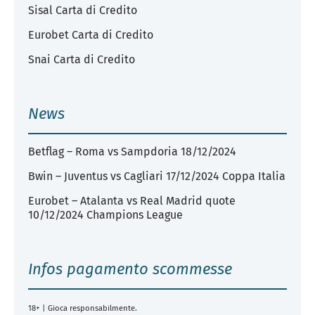
Sisal Carta di Credito
Eurobet Carta di Credito
Snai Carta di Credito
News
Betflag – Roma vs Sampdoria 18/12/2024
Bwin – Juventus vs Cagliari 17/12/2024 Coppa Italia
Eurobet – Atalanta vs Real Madrid quote
10/12/2024 Champions League
Infos pagamento scommesse
18+ | Gioca responsabilmente.