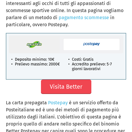
interessanti agli occhi di tutti gli appassionati di
scommesse sportive online. In questa pagina vogliamo
parlare di un metodo di
pagamento scommesse
in
particolare, ovvero Postepay.
Visita Better
La carta prepagata
Postepay
è un servizio offerto da
Posteitaliane ed è uno dei metodi di pagamento più
utilizzato dagli italiani. L’obiettivo di questa pagina è
proprio quello di andare nello specifico del binomio
Better Postepay per capire quali sono le procedure per