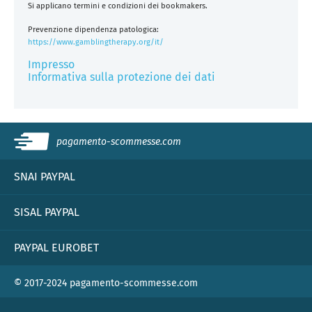
Si applicano termini e condizioni dei bookmakers.
Prevenzione dipendenza patologica:
https://www.gamblingtherapy.org/it/
Impresso
Informativa sulla protezione dei dati
pagamento-scommesse.com
SNAI PAYPAL
SISAL PAYPAL
PAYPAL EUROBET
© 2017-2024 pagamento-scommesse.com