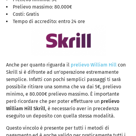
Prelievo massimo: 80.000€
Costi: Gratis
Tempo di accredito: entro 24 ore
Anche per quanto riguarda il
prelievo William Hill
con
Skrill si è difronte ad un’operazione estremamente
semplice. Infatti con pochi semplici passaggi ti sarà
possibile ritirare una somma che va dai 5€, prelievo
minimo, e 80.000€ prelievo massimo. È importante
però ricordare che per poter effettuare un
prelievo
William Hill Skrill
, è necessario aver in precedenza
eseguito un deposito con quella stessa modalità.
Questo vincolo è presente per tutti i metodi di
pagamento ed è anche valido per praticamente tutti i