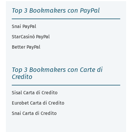
Top 3 Bookmakers con PayPal
Snai PayPal
StarCasinò PayPal
Better PayPal
Top 3 Bookmakers con Carte di
Credito
Sisal Carta di Credito
Eurobet Carta di Credito
Snai Carta di Credito