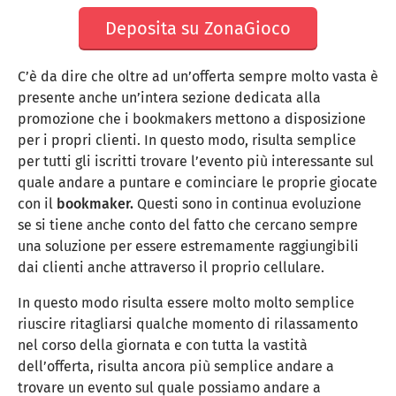
Deposita su ZonaGioco
C’è da dire che oltre ad un’offerta sempre molto vasta è
presente anche un’intera sezione dedicata alla
promozione che i bookmakers mettono a disposizione
per i propri clienti. In questo modo, risulta semplice
per tutti gli iscritti trovare l’evento più interessante sul
quale andare a puntare e cominciare le proprie giocate
con il
bookmaker.
Questi sono in continua evoluzione
se si tiene anche conto del fatto che cercano sempre
una soluzione per essere estremamente raggiungibili
dai clienti anche attraverso il proprio cellulare.
In questo modo risulta essere molto molto semplice
riuscire ritagliarsi qualche momento di rilassamento
nel corso della giornata e con tutta la vastità
dell’offerta, risulta ancora più semplice andare a
trovare un evento sul quale possiamo andare a