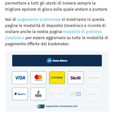
permettere a tutti gli utenti di trovare sempre la
migliore opzione di gioco sulla quale andare a puntare.
Noi di
pagamento scommesse
vi mostriamo in questa
pagina le modalità di deposito ZonaGioco e ricorda di
visitare anche la nostra pagina
modalità di prelievo
ZonaGioco
per essere aggiornato su tutte le modalità di
pagamento 0fferte dal bookmaker.