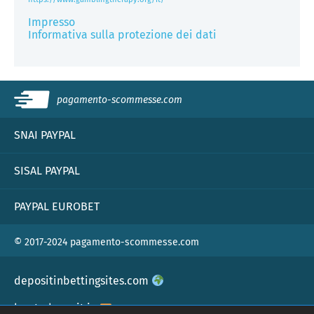
Impresso
Informativa sulla protezione dei dati
pagamento-scommesse.com
SNAI PAYPAL
SISAL PAYPAL
PAYPAL EUROBET
© 2017-2024 pagamento-scommesse.com
depositinbettingsites.com
howtodeposit.in