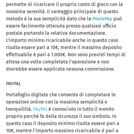
permette di ricaricare il proprio conto di gioco con la
massima serenità. Il vantaggio principale di questo
metodo è la sua semplicità dato che la
PostePay
può
essere facilmente ottenuta presso qualsiasi ufficio
postale portando la relativa documentazione.
L’importo minimo ricaricabile anche in questo caso
risulta essere pari a 10€, mentre il massimo deposito
effettuabile è pari a 1.000€. Non sono previsti tempi di
attesa una volta completata l’operazione e non
dovrebbe essere applicata nessuna commissione.
PAYPAL
Portafoglio digitale che consente di completare le
operazioni online con la massima semplicità e
tranquillità.
PayPal
è conosciuto in tutto il mondo
proprio perché fa della sicurezza il suo simbolo. In
questo caso il deposito minimo risulta essere pari a
10€, mentre l’importo massimo ricaricabile è pari a