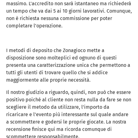
massimo. L’accredito non sarà istantaneo ma richiederà
un tempo che va dai 5 ai 10 giorni lavorativi. Comunque,
non è richiesta nessuna commissione per poter
completare l’operazione.
I metodi di deposito che Zonagioco mette a
disposizione sono molteplici ed ognuno di questi
presenta una caratterizzazione unica che permettono a
tutti gli utenti di trovare quello che si addice
maggiormente alle proprie necessità.
Il nostro giudizio a riguardo, quindi, non può che essere
positivo poiché al cliente non resta nulla da fare se non
scegliere il metodo da utilizzare, l’importo da
ricaricare e l’evento più interessante sul quale andare
a scommettere e godersi le proprie giocate. La nostra
recensione finisce qui ma ricorda comunque di
scommettere responsabilmente.