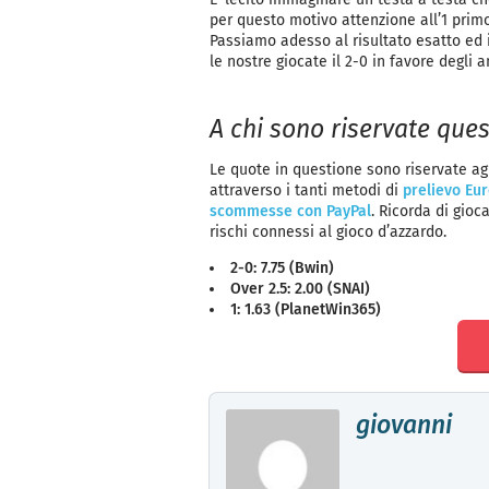
per questo motivo attenzione all’1 pri
Passiamo adesso al risultato esatto ed
le nostre giocate il 2-0 in favore degli
A chi sono riservate que
Le quote in questione sono riservate agl
attraverso i tanti metodi di
prelievo Eu
scommesse con PayPal
. Ricorda di gio
rischi connessi al gioco d’azzardo.
2-0: 7.75 (Bwin)
Over 2.5: 2.00 (SNAI)
1: 1.63 (PlanetWin365)
giovanni