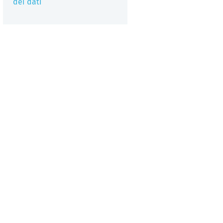
dei dati