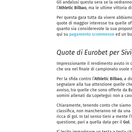
Gli andalusi questa sera se la vedranno
l’
Athletic
Bilbao
, ma le ultime vittoria d
Per questa gara tutta da vivere abbiamo
quote di maggior interesse tra quelle of
quanto sia considerevole la sua propost
qui su
pagamento scommesse
ed un bu
Quote di Eurobet per Sivi
Impressionante il rendimento avuto in
che ora nel finale di campionato vuole reg
Per la sfida contro l’
Athletic
Bilbao
, a d
segnalare alla tua attenzione quelle ch
avviso, tra quelle che sono offerte da
E
uomini allenati da Lopetegui: non a caso,
Chiaramente, tenendo conto che siamo nel
classifica, non mancheranno né da una p
ricca di gol. In tal senso tieni a mente 
questione, pari a quella data per il
Gol
.
E’ lecito immaginare un testa a testa che