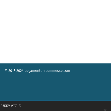
© 2017-2024 pagamento-scommesse.com
happy with it.