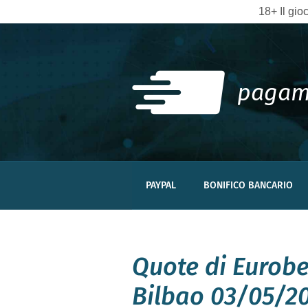
18+ Il gi
pagam
PAYPAL
BONIFICO BANCARIO
Quote di Eurobet
Bilbao 03/05/2