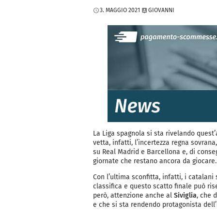
3. MAGGIO 2021
GIOVANNI
La Liga spagnola si sta rivelando quest
vetta, infatti, l’incertezza regna sovrana,
su Real Madrid e Barcellona e, di conse
giornate che restano ancora da giocare.
Con l’ultima sconfitta, infatti, i catala
classifica e questo scatto finale può ris
però, attenzione anche al
Siviglia
, che 
e che si sta rendendo protagonista dell