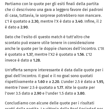
Partiamo con le quote per gli esiti finali della partita
che ci descrivono una gara a leggero favore dei padroni
di casa, tuttavia, le sorprese potrebbero non mancare.
L’1 è quotato a
2.30
, mentre l’X è dato a
3.40
. Infine, il 2
è dato a
2.90
.
Dato che l’esito di questo match è tutt’altro che
scontato può essere utile tenere in considerazione
anche le quote per le doppie chances dell’incontro. L’1X
è quotato a
1.37
, mentre l’X2 è quotato a
1.56
. L’12
invece è dato a
1.28
.
Un’offerta sempre interessante è data dalle quote per i
goal dell’incontro. Il goal e il no goal sono quotati
rispettivamente a
1.60
e a
2.20
. L’under 2.5 è dato a
1.95
,
mentre l’over 2.5 è quotato a
1.77
. Alte le quote per
l’over 3.5 dato a
2.90
e l’under 1.5 dato a
3.80
.
Concludiamo con alcune delle quote per i risultati
esatti della partita. La vittoria della Real Sociedad per