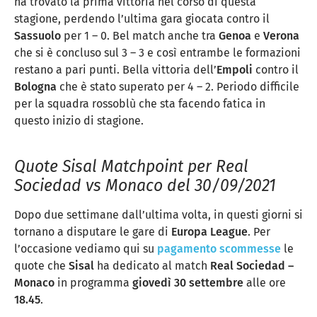
ha trovato la prima vittoria nel corso di questa
stagione, perdendo l’ultima gara giocata contro il
Sassuolo
per 1 – 0. Bel match anche tra
Genoa
e
Verona
che si è concluso sul 3 – 3 e così entrambe le formazioni
restano a pari punti. Bella vittoria dell’
Empoli
contro il
Bologna
che è stato superato per 4 – 2. Periodo difficile
per la squadra rossoblù che sta facendo fatica in
questo inizio di stagione.
Quote Sisal Matchpoint per Real
Sociedad vs Monaco del 30/09/2021
Dopo due settimane dall’ultima volta, in questi giorni si
tornano a disputare le gare di
Europa League
. Per
l’occasione vediamo qui su
pagamento scommesse
le
quote che
Sisal
ha dedicato al match
Real Sociedad –
Monaco
in programma
giovedì 30 settembre
alle ore
18.45
.