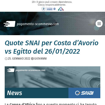
18+ Il gioco può creare dipendenza.
Gioca responsabilmente.
pagamento-scommesse.com
Quote SNAI per Costa d’Avorio
vs Egitto del 26/01/2022
25. GENNAIO 2022
GIOVANNI
La
Coppa d’Africa
fino a questo momento ci ha tenuto