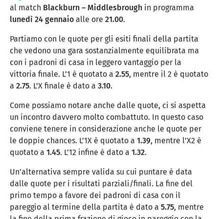
al match
Blackburn – Middlesbrough
in programma
lunedì 24 gennaio
alle ore
21.00
.
Partiamo con le quote per gli esiti finali della partita
che vedono una gara sostanzialmente equilibrata ma
con i padroni di casa in leggero vantaggio per la
vittoria finale. L’1 è quotato a
2.55
, mentre il 2 è quotato
a
2.75
. L’X finale è dato a
3.10
.
Come possiamo notare anche dalle quote, ci si aspetta
un incontro davvero molto combattuto. In questo caso
conviene tenere in considerazione anche le quote per
le doppie chances. L’1X è quotato a
1.39
, mentre l’X2 è
quotato a
1.45
. L’12 infine è dato a
1.32
.
Un’alternativa sempre valida su cui puntare è data
dalle quote per i risultati parziali/finali. La fine del
primo tempo a favore dei padroni di casa con il
pareggio al termine della partita è dato a
5.75
, mentre
la fine della prima frazione di gioco in pareggio con la