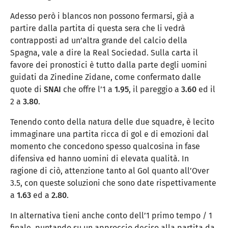
Adesso però i blancos non possono fermarsi, già a
partire dalla partita di questa sera che li vedrà
contrapposti ad un’altra grande del calcio della
Spagna, vale a dire la Real Sociedad. Sulla carta il
favore dei pronostici è tutto dalla parte degli uomini
guidati da Zinedine Zidane, come confermato dalle
quote di
SNAI
che offre l’1 a
1.95
, il pareggio a
3.60
ed il
2 a
3.80
.
Tenendo conto della natura delle due squadre, è lecito
immaginare una partita ricca di gol e di emozioni dal
momento che concedono spesso qualcosina in fase
difensiva ed hanno uomini di elevata qualità. In
ragione di ciò, attenzione tanto al Gol quanto all’Over
3.5, con queste soluzioni che sono date rispettivamente
a
1.63
ed a
2.80
.
In alternativa tieni anche conto dell’1 primo tempo / 1
finale, puntando su un approccio deciso alla partita da