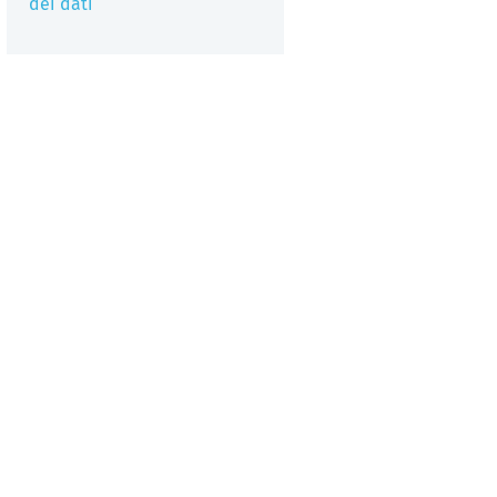
dei dati