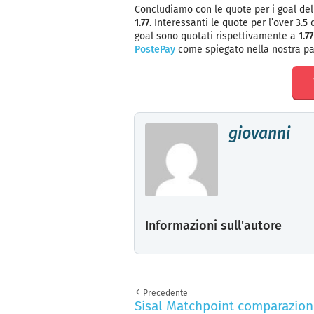
Concludiamo con le quote per i goal del
1.77
. Interessanti le quote per l’over 3.5
goal sono quotati rispettivamente a
1.77
PostePay
come spiegato nella nostra pa
giovanni
Informazioni sull'autore
Precedente
Sisal Matchpoint comparazion