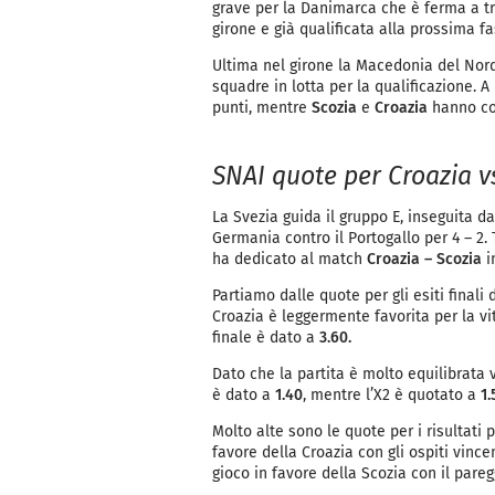
grave per la Danimarca che è ferma a tr
girone e già qualificata alla prossima f
Ultima nel girone la Macedonia del Nord
squadre in lotta per la qualificazione. A
punti, mentre
Scozia
e
Croazia
hanno con
SNAI quote per Croazia v
La Svezia guida il gruppo E, inseguita d
Germania contro il Portogallo per 4 – 2.
ha dedicato al match
Croazia – Scozia
i
Partiamo dalle quote per gli esiti final
Croazia è leggermente favorita per la vitt
finale è dato a
3.60.
Dato che la partita è molto equilibrata
è dato a
1.40
, mentre l’X2 è quotato a
1.
Molto alte sono le quote per i risultati 
favore della Croazia con gli ospiti vince
gioco in favore della Scozia con il pare