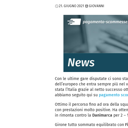
21. GIUGNO 2021
GIOVANNI
Con le ultime gare disputate ci sono st
dell’europeo che entra sempre più nel vi
stata l’Italia grazie al netto successo o
abbiamo seguito qui su
pagamento sc
Ottimo il percorso fino ad ora della sq
con prestazioni molto positive. Ha otten
in rimonta contro la
Danimarca
per 2 – 1
Girone tutto sommato equilibrato con
F